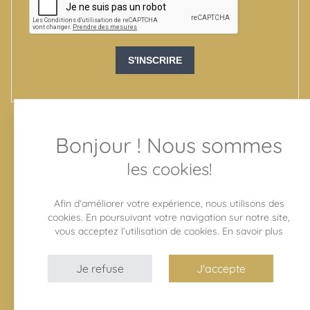
S'INSCRIRE
Bonjour ! Nous sommes
SUIVEZ-NOUS
les cookies!
Afin d’améliorer votre expérience, nous utilisons des
cookies. En poursuivant votre navigation sur notre site,
vous acceptez l’utilisation de cookies.
En savoir plus
Conditions générales de vente
Mentions légales
Je refuse
J'accepte
Nous contacter
Les pépites du sud ©