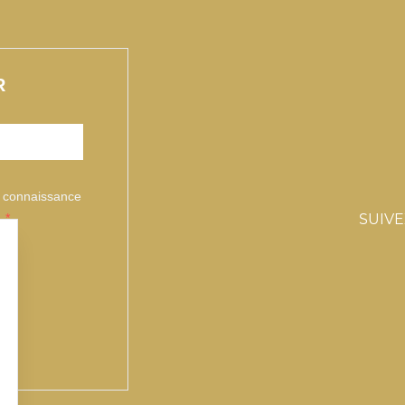
R
is connaissance
.
SUIV