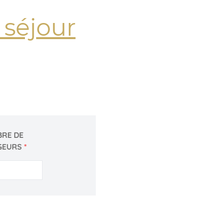
séjour
RE DE
GEURS
*