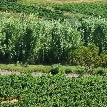
CADEAU
SE RÉGALER
VIGNOBLE DU LANG
APPRENDRE
VIGNOBLES DE PROV
SE REPOSER
VIGNOBLE DE LA VAL
RHÔNE
VIGNOBLE DU ROUSS
DÉGUSTER
COMPRENDRE