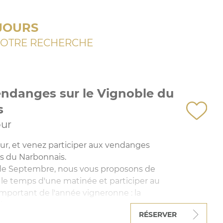
JOURS
OTRE RECHERCHE
ndanges sur le Vignoble du
s
our
ur, et venez participer aux vendanges
ns du Narbonnais.
e Septembre, nous vous proposons de
 le temps d'une matinée et participer au
mportant de l'année vigneronne : la
ins.
RÉSERVER
ganiser les vendanges à d'autres moments