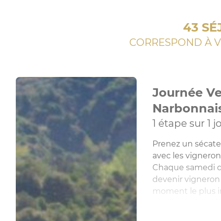
43 SÉ
CORRESPOND À V
Journée Ve
Narbonnai
1 étape sur 1 j
Prenez un sécate
avec les vignero
Chaque samedi d
devenir vigneron
moment le plus i
cueillette des rais
Possibilité d'or