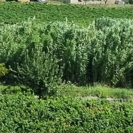
UEDOC
ENCE
LÉE DU
ILLON