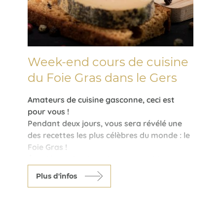
Week-end cours de cuisine
du Foie Gras dans le Gers
Amateurs de cuisine gasconne, ceci est
pour vous !
Pendant deux jours, vous sera révélé une
des recettes les plus célèbres du monde : le
Foie Gras !
Épaulé par des Gersoises sympathiques,
vous découvrirez avec bonheur et
Plus d'infos
délectation tous les secrets de son
élaboration.
Au menu également, dégustation
d'Armagnac. En fin de séjour, un diplôme de