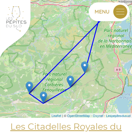
+
MENU
−
Leaflet
| ©
OpenStreetMap
-
Oxynel
-
Lespepitesdusud
Les Citadelles Royales du