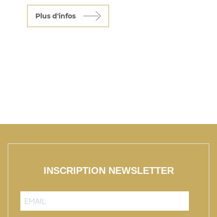
système français des Appellations
Plus d'infos
d'Origine Controlée au début du XXème
Siécle.
Aujourd'hui, les vignerons de Chateauneuf
du Pape parcourrent le monde entier pour
faire reconnaître la grande qualité de ce
terroir.
Venez partager avec eux le secret des 13
cépages de Chateaunefu du pape.
(prix par personne, le prix peut évoluer en
fonction de la saison et de la disponiiblité
de nos partenaires)
INSCRIPTION NEWSLETTER