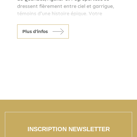
dressent fièrement entre ciel et garrigue,
témoins d’une histoire épique. Votre
escapade, rythmée par des nuits paisibles à
la Maison d’Hôtes de Fontfroide, s’enrichit
Plus d'infos
de dégustations authentiques à la Cave
d’Embres et Castelmaure, où les vins des
Corbières révèlent leur caractère sauvage
et ensoleillé. Une immersion entre
patrimoine médiéval, paysages à couper le
souffle et saveurs locales, pour une
expérience inoubliable au pays des
Cathares.
INSCRIPTION NEWSLETTER