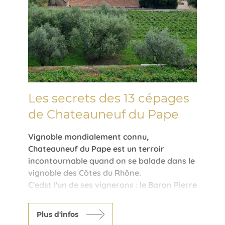
Les secrets des 13 cépages
de Chateauneuf du Pape
Vignoble mondialement connu,
Chateauneuf du Pape est un terroir
incontournable quand on se balade dans le
vignoble des Côtes du Rhône.
C'edst l'un de ses vignerons : le Baron Pierre
Leroy de Boiseaumarié qui a fondé le
système français des Appellations
Plus d'infos
d'Origine Controlée au début du XXème