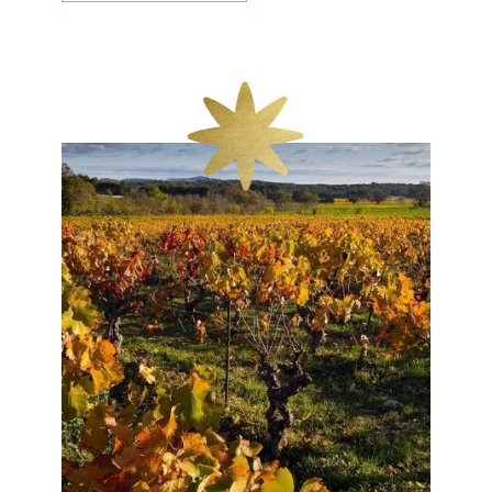
Siécle.
Aujourd'hui, les vignerons de Chateauneuf
du Pape parcourrent le monde entier pour
faire reconnaître la grande qualité de ce
terroir.
Venez partager avec eux le secret des 13
cépages de Chateaunefu du pape.
(prix par personne, le prix peut évoluer en
fonction de la saison et de la disponiiblité
de nos partenaires)