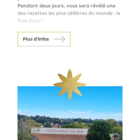
Pendant deux jours, vous sera révélé une
des recettes les plus célèbres du monde : le
Foie Gras !
Épaulé par des Gersoises sympathiques,
vous découvrirez avec bonheur et
Plus d'infos
délectation tous les secrets de son
élaboration.
Au menu également, dégustation
d'Armagnac. En fin de séjour, un diplôme de
dégustation de foie gras vous sera remis.