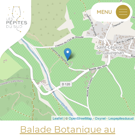
+
MENU
−
Leaflet
| ©
OpenStreetMap
-
Oxynel
-
Lespepitesdusud
Balade Botanique au