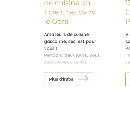
de cuisine du
1
Foie Gras dans
C
le Gers
P
Amateurs de cuisine
V
gasconne, ceci est pour
c
vous !
Pa
Pendant deux jours, vous
i
sera révélé une des
se
recettes les plus célèbres
vi
du monde : le Foie Gras !
R
Plus d'infos
Épaulé par des Gersoises
C'
sympathiques, vous
vi
découvrirez avec bonheur
Pi
et délectation tous les
B
secrets de son
le
élaboration.
Ap
Au menu également,
C