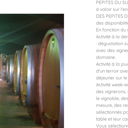
PEPITES DU S
à valoir sur l'
DES PEPITES D
des disponibilit
En fonction du
Activité à la d
: dégustation s
avec des vigner
domaine.
Activité à la jo
d'un terroir ave
déjeuner sur le
Activité week-e
des vignerons,
le vignoble, de
mesure, des re
sélectionnés po
table et leur ca
Vous sélection