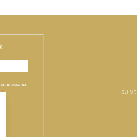
Xème Siécle.
jourd'hui, les vignerons
e Chateauneuf du Pape
arcourrent le monde
tier pour faire
econnaître la grande
alité de ce terroir.
R
enez partager avec eux
 secret des 13 cépages
e Chateaunefu du pape.
rix par personne, le prix
ut évoluer en fonction
is connaissance
 la saison et de la
.
SUIV
sponiiblité de nos
artenaires)