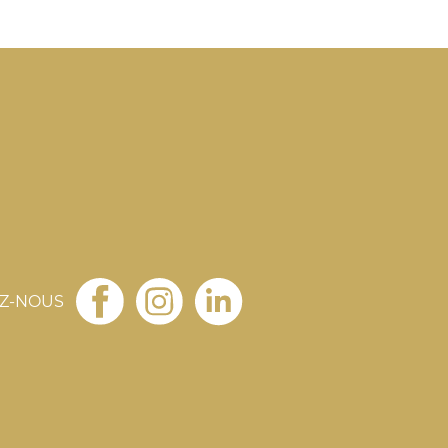
où les vins des Corbières
révèlent leur caractère
sauvage et ensoleillé. Une
immersion entre
patrimoine médiéval,
paysages à couper le
souffle et saveurs locales,
pour une expérience
inoubliable au pays des
Cathares.
EZ-NOUS