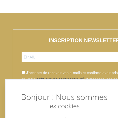
dégustation d'Armagnac.
X
En fin de séjour, un
Au
diplôme de dégustation
d
de foie gras vous sera
p
remis.
en
r
qu
INSCRIPTION NEWSLETTE
V
le
d
(p
pe
J'accepte de recevoir vos e-mails et confirme avoir pr
de
politique de confidentialité
de votre
et mentions légales
di
p
Bonjour ! Nous sommes
les cookies!
S'INSCRIRE