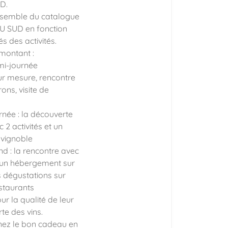
UD.
ensemble du catalogue
U SUD en fonction
és des activités.
 montant :
emi-journée
ur mesure, rencontre
ons, visite de
urnée : la découverte
c 2 activités et un
 vignoble
nd : la rencontre avec
 un hébergement sur
s dégustations sur
staurants
ur la qualité de leur
rte des vins.
nez le bon cadeau en