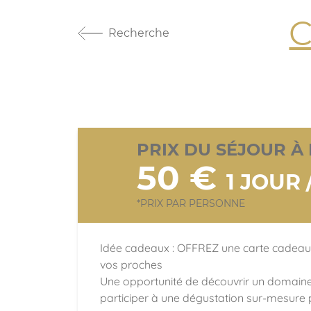
C
Recherche
PRIX DU SÉJOUR À 
50 €
1 JOUR 
*PRIX PAR PERSONNE
Idée cadeaux : OFFREZ une carte cadeau 
vos proches
Une opportunité de découvrir un domaine vi
participer à une dégustation sur-mesure p