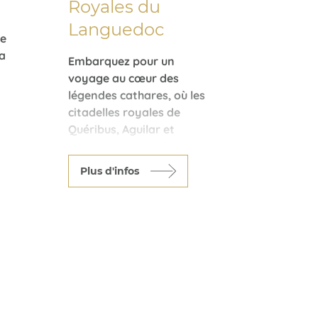
Royales du
Languedoc
le
la
Embarquez pour un
voyage au cœur des
légendes cathares, où les
citadelles royales de
r
Quéribus, Aguilar et
Peyrepertuse se dressent
fièrement entre ciel et
Plus d'infos
garrigue, témoins d’une
histoire épique. Votre
escapade, rythmée par
des nuits paisibles à la
Maison d’Hôtes de
e
Fontfroide, s’enrichit de
dégustations
authentiques à la Cave
d’Embres et Castelmaure,