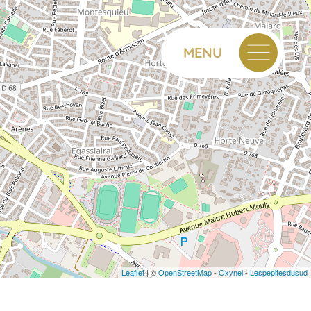
MENU
Leaflet
| ©
OpenStreetMap
-
Oxynel
-
Lespepitesdusud