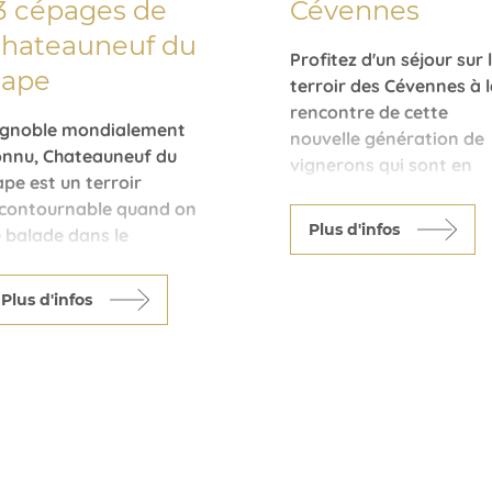
3 cépages de
Cévennes
hateauneuf du
Profitez d'un séjour sur 
ape
terroir des Cévennes à 
rencontre de cette
ignoble mondialement
nouvelle génération de
onnu, Chateauneuf du
vignerons qui sont en
pe est un terroir
train de hisser ce terroi
ncontournable quand on
au niveau des plus
Plus d'infos
 balade dans le
grands.
gnoble des Côtes du
Des vins d'altitudes,
hône.
bénéficiant d'un climat
Plus d'infos
edst l'un de ses
plus frais, des vins
gnerons : le Baron
rouges tout en finesse,
erre Leroy de
des blancs délicats, ce
oiseaumarié qui a fondé
terroir n'en finira pas d
 système français des
vous étonner.
pellations d'Origine
ontrolée au début du